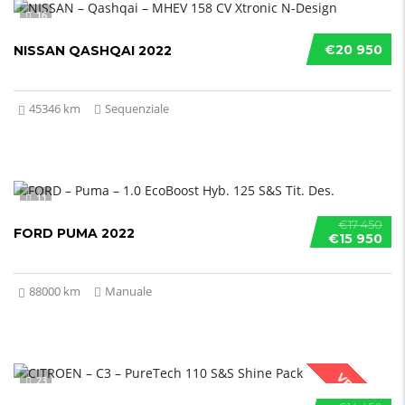
16
€20 950
NISSAN QASHQAI 2022
45346 km
Sequenziale
11
€17 450
FORD PUMA 2022
€15 950
88000 km
Manuale
VENDUTO
23