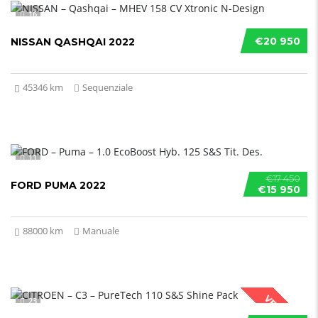
16
€20 950
NISSAN QASHQAI 2022
45346 km
Sequenziale
11
€17 450
FORD PUMA 2022
€15 950
88000 km
Manuale
VENDUTO
23