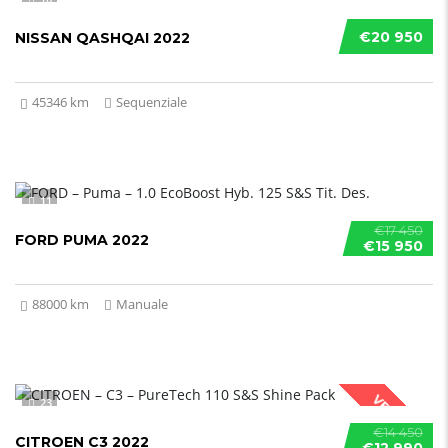
€20 950
NISSAN QASHQAI 2022
45346 km
Sequenziale
11
€17 450
FORD PUMA 2022
€15 950
88000 km
Manuale
VENDUTO
23
€14 450
CITROEN C3 2022