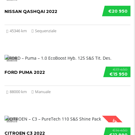
€20 950
NISSAN QASHQAI 2022
45346 km
Sequenziale
11
€17 450
FORD PUMA 2022
€15 950
88000 km
Manuale
VENDUTO
23
€14 450
CITROEN C3 2022